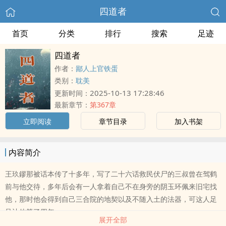
四道者
首页
分类
排行
搜索
足迹
四道者
作者：
鄙人上官铁蛋
类别：
耽美
2025-10-13 17:28:46
更新时间：
最新章节：
第367章
立即阅读
章节目录
加入书架
内容简介
王玖鏐那被话本传了十多年，写了二十六话救民伏尸的三叔曾在驾鹤
前与他交待，多年后会有一人拿着自己不在身旁的阴玉环佩来旧宅找
他，那时他会得到自己三合院的地契以及不随入土的法器，可这人足
足让他等了四年..
展开全部