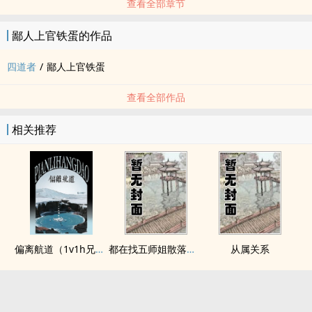
查看全部章节
鄙人上官铁蛋的作品
四道者
/
鄙人上官铁蛋
查看全部作品
相关推荐
偏离航道（1v1h兄妹骨科bg）
都在找五师姐散落的法宝
从属关系