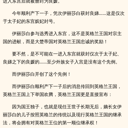
进入东宫后就被册封为良媛。
今年顺利产下一子，凭次伊丽莎白获封良娣……这是仅次
于太子妃的东宫嫔妃封号。
伊丽莎白参与选秀进入东宫，这不是英格兰王国对宗主
国的进献，而是大楚帝国对英格兰王国忠诚的奖励！
要不然，是不可能在一进入东宫就获封仅次于太子妃、
良娣之下的良媛的……至少外族女子入宫是没有这个先例。
而伊丽莎白开创了这个先例！
而伊丽莎白顺利产下一子后的消息传回到英格兰王国，
英格兰王国上下举国欢腾，英格兰王国更是直接宣布：
因为国王独子，也就是现任王世子长期无后，嫡长女伊
丽莎白的儿子按照英格兰的传统以及现行英格兰王国的继承
法，将会拥有对英格兰王位的第一顺位继承权！