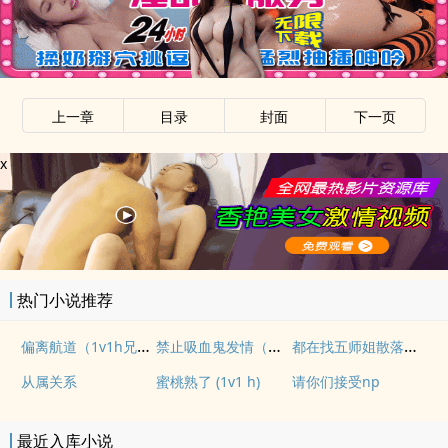
上一章
目录
封面
下一页
x
热门小说推荐
偏离航道（1v1h兄妹骨科bg）
禁止吸血鬼发情（姐狗高H 1v1）
都在找五师姐散落的法宝
从属关系
蜜桃熟了 (1v1 h)
请你们接受np
最近入库小说