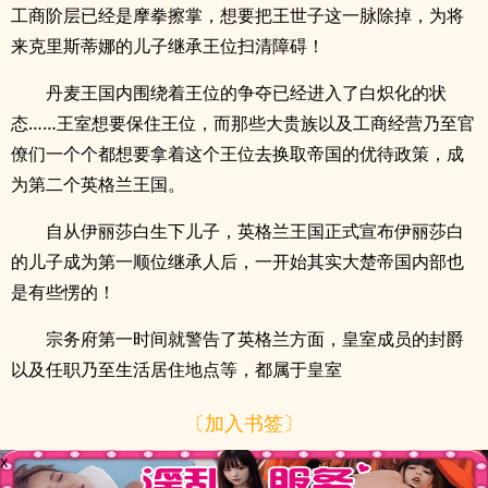
工商阶层已经是摩拳擦掌，想要把王世子这一脉除掉，为将
来克里斯蒂娜的儿子继承王位扫清障碍！
丹麦王国内围绕着王位的争夺已经进入了白炽化的状
态……王室想要保住王位，而那些大贵族以及工商经营乃至官
僚们一个个都想要拿着这个王位去换取帝国的优待政策，成
为第二个英格兰王国。
自从伊丽莎白生下儿子，英格兰王国正式宣布伊丽莎白
的儿子成为第一顺位继承人后，一开始其实大楚帝国内部也
是有些愣的！
宗务府第一时间就警告了英格兰方面，皇室成员的封爵
以及任职乃至生活居住地点等，都属于皇室
〔加入书签〕
x