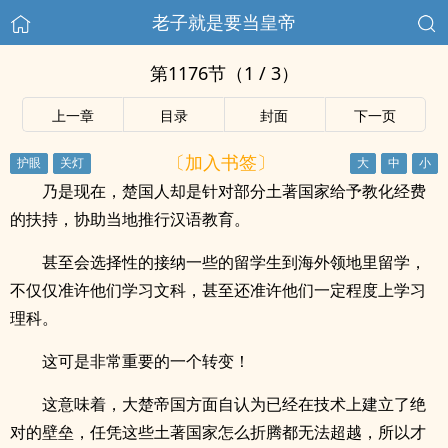
老子就是要当皇帝
第1176节（1 / 3）
上一章
目录
封面
下一页
〔加入书签〕
乃是现在，楚国人却是针对部分土著国家给予教化经费
的扶持，协助当地推行汉语教育。
甚至会选择性的接纳一些的留学生到海外领地里留学，
不仅仅准许他们学习文科，甚至还准许他们一定程度上学习
理科。
这可是非常重要的一个转变！
这意味着，大楚帝国方面自认为已经在技术上建立了绝
对的壁垒，任凭这些土著国家怎么折腾都无法超越，所以才