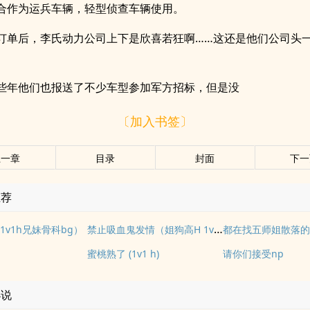
合作为运兵车辆，轻型侦查车辆使用。
订单后，李氏动力公司上下是欣喜若狂啊……这还是他们公司头
些年他们也报送了不少车型参加军方招标，但是没
〔加入书签〕
上一章
目录
封面
下一
推荐
禁止吸血鬼发情（姐狗高H 1v1）
1v1h兄妹骨科bg）
都在找五师姐散落
蜜桃熟了 (1v1 h)
请你们接受np
小说