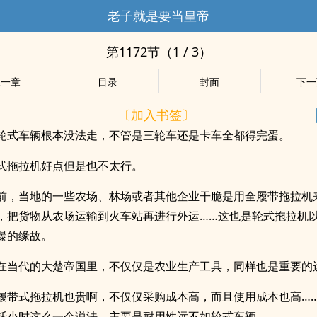
老子就是要当皇帝
第1172节（1 / 3）
上一章
目录
封面
下一
〔加入书签〕
轮式车辆根本没法走，不管是三轮车还是卡车全都得完蛋。
式拖拉机好点但是也不太行。
前，当地的一些农场、林场或者其他企业干脆是用全履带拖拉机
，把货物从农场运输到火车站再进行外运……这也是轮式拖拉机
爆的缘故。
在当代的大楚帝国里，不仅仅是农业生产工具，同样也是重要的
履带式拖拉机也贵啊，不仅仅采购成本高，而且使用成本也高…
托小时这么一个说法，主要是耐用性远不如轮式车辆。