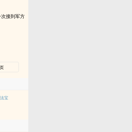
一次接到军方
页
的法宝