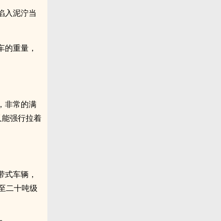
陷入泥泞当
车的重量，
。
，非常的满
又能强行拉着
带式车辆，
至二十吨级