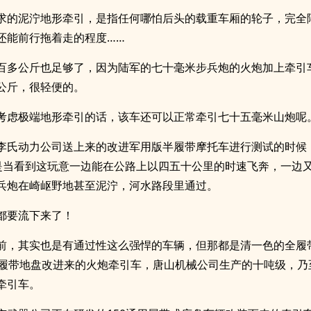
求的泥泞地形牵引，是指任何哪怕后头的载重车厢的轮子，完全
还能前行拖着走的程度……
百多公斤也足够了，因为陆军的七十毫米步兵炮的火炮加上牵引
公斤，很轻便的。
考虑极端地形牵引的话，该车还可以正常牵引七十五毫米山炮呢
李氏动力公司送上来的改进军用版半履带摩托车进行测试的时候
是当看到这玩意一边能在公路上以四五十公里的时速飞奔，一边
兵炮在崎岖野地甚至泥泞，河水路段里通过。
都要流下来了！
前，其实也是有通过性这么强悍的车辆，但那都是清一色的全履
列履带地盘改进来的火炮牵引车，唐山机械公司生产的十吨级，乃
牵引车。