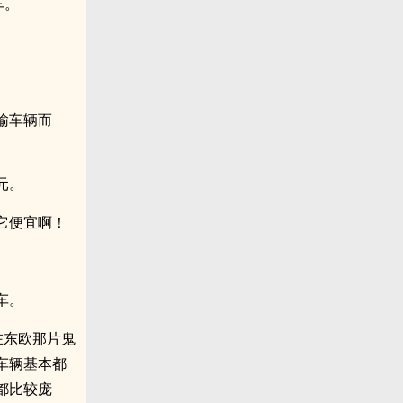
车。
输车辆而
元。
它便宜啊！
车。
在东欧那片鬼
车辆基本都
都比较庞