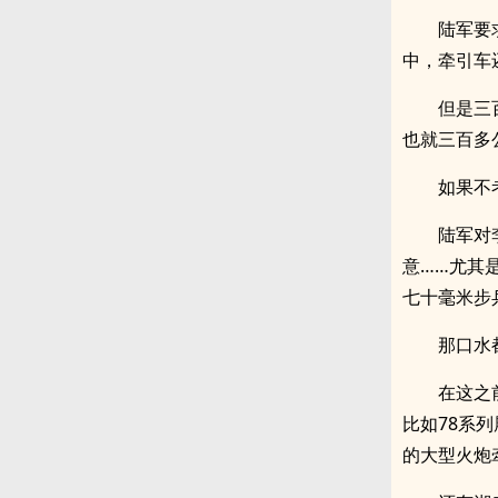
陆军要
中，牵引车
但是三
也就三百多
如果不
陆军对
意……尤其
七十毫米步
那口水
在这之
比如78系
的大型火炮