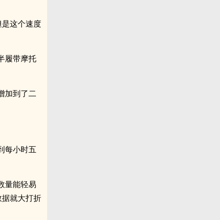
但是这个速度
半履带摩托
增加到了二
到每小时五
数量能轻易
数据就大打折