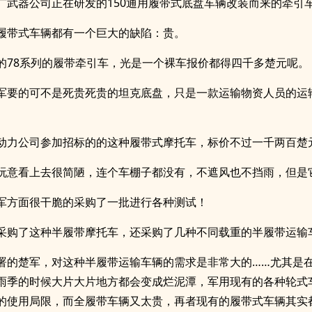
广武器公司正在研发的150通用履带式底盘车辆改装而来的牵引
履带式车辆都有一个巨大的缺陷：贵。
的78系列的履带牵引车，光是一个裸车报价都得四千多楚元呢。
陆军要的可不是死贵死贵的坦克底盘，只是一款运输物资人员的运
动力公司参加招标的的这种履带式摩托车，标价不过一千两百楚
玩意看上去很简陋，连个车棚子都没有，不遮风也不挡雨，但是
军方面很干脆的采购了一批进行各种测试！
采购了这种半履带摩托车，还采购了几种不同载重的半履带运输
署的楚军，对这种半履带运输车辆的需求是非常大的……尤其是
雨季的时候大片大片地方都会变成烂泥潭，军用现有的各种轮式
的使用局限，而全履带车辆又太贵，再者现有的履带式车辆其实