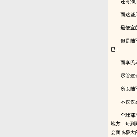
还有湖
而这些
最便宜
但是
已！
而李氏
尽管这
所以陆
不仅仅
全球部
地方，每到
会面临极大