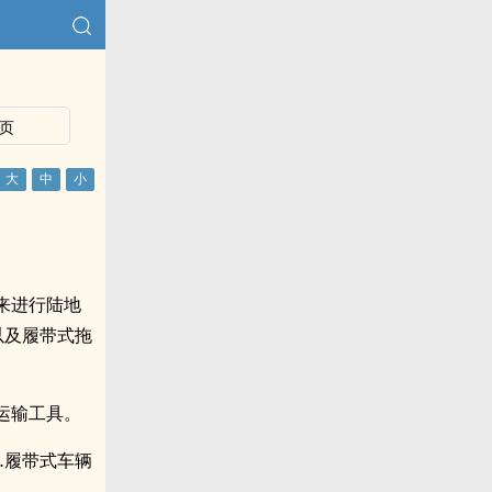
页
来进行陆地
以及履带式拖
运输工具。
…履带式车辆