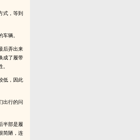
方式，等到
的车辆。
最后弄出来
换成了履带
性。
较低，因此
们出行的问
后半部是履
很简陋，连