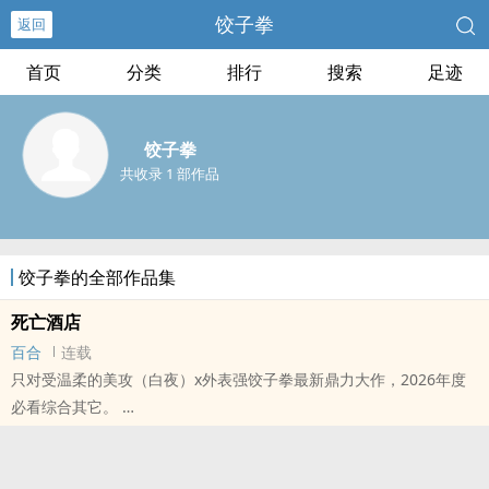
饺子拳
返回
首页
分类
排行
搜索
足迹
饺子拳
共收录 1 部作品
饺子拳的全部作品集
死亡酒店
百合
连载
只对受温柔的美攻（白夜）x外表强饺子拳最新鼎力大作，2026年度
必看综合其它。
本站提示：各位书友要是觉得《死亡酒店》还不错的话请不要忘记向
您QQ群和微博里的朋友推荐哦！