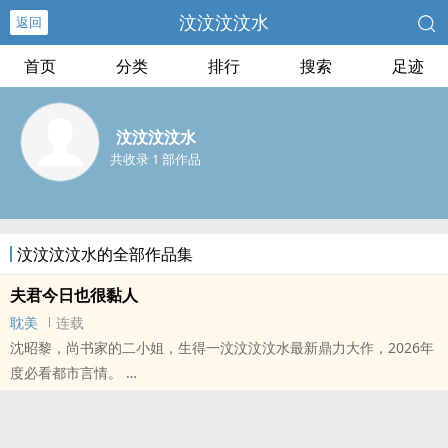
汶汶汶汶水
返回
首页
分类
排行
搜索
足迹
汶汶汶汶水
共收录 1 部作品
汶汶汶汶水的全部作品集
夫君今日也很黏人
耽美
连载
沈昭黎，尚书家的二小姐，生得一汶汶汶汶水最新鼎力大作，2026年
度必看都市言情。
本站提示：各位书友要是觉得《夫君今日也很黏人》还不错的话请不
要忘记向您QQ群和微博里的朋友推荐哦！